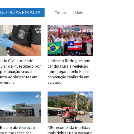
NOTICIAS EM ALTA
Todas
Mais
lícia Civil apreende
Jerônimo Rodrigues tem
lular de investigado por
candidatura à reeleição
portunação sexual
homologada pelo PT em
ntra adolescentes em
convenção realizada em
rrentina
Salvador
 Baiano abre seleção
MP recomenda medidas
ra cursos técnicos
mais rígidas para garantir