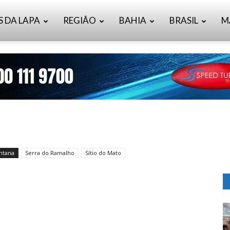
S DA LAPA
REGIÃO
BAHIA
BRASIL
M
ntana
Serra do Ramalho
Sítio do Mato