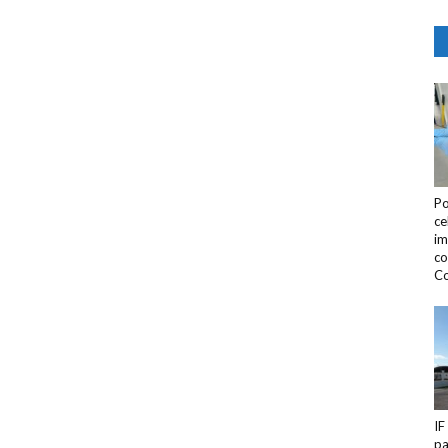
Po
ce
im
co
Co
IF
pa