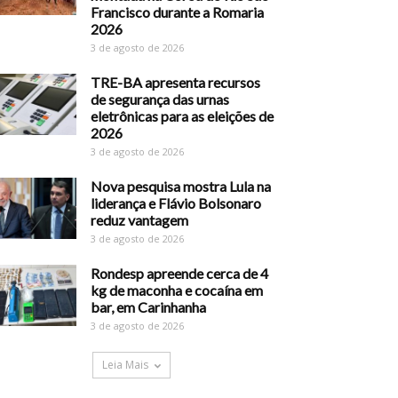
Francisco durante a Romaria
2026
3 de agosto de 2026
TRE-BA apresenta recursos
de segurança das urnas
eletrônicas para as eleições de
2026
3 de agosto de 2026
Nova pesquisa mostra Lula na
liderança e Flávio Bolsonaro
reduz vantagem
3 de agosto de 2026
Rondesp apreende cerca de 4
kg de maconha e cocaína em
bar, em Carinhanha
3 de agosto de 2026
Leia Mais