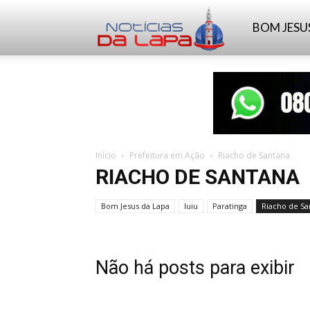
Notícias
BOM JESU
da
Lapa
Início
Prefeitura em Ação
Riacho de Santana
RIACHO DE SANTANA
Bom Jesus da Lapa
Iuiu
Paratinga
Riacho de Sa
Não há posts para exibir