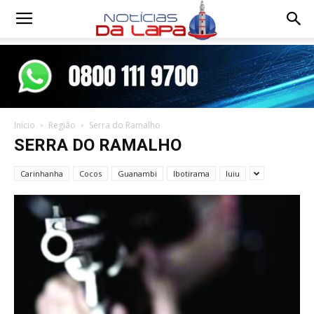
Notícias
da
Início
Região
Serra do Ramalho
Lapa
SERRA DO RAMALHO
Carinhanha
Cocos
Guanambi
Ibotirama
Iuiu