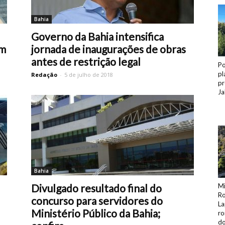
Bahia
Governo da Bahia intensifica
em
jornada de inaugurações de obras
antes de restrição legal
Po
pl
Redação
-
5 de julho de 2018
pr
Ja
Bahia
Divulgado resultado final do
Mi
Ro
concurso para servidores do
La
Ministério Público da Bahia;
ro
do