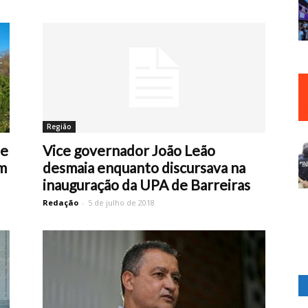
Região
de
Vice governador João Leão
m
desmaia enquanto discursava na
inauguração da UPA de Barreiras
Redação
-
5 de julho de 2018