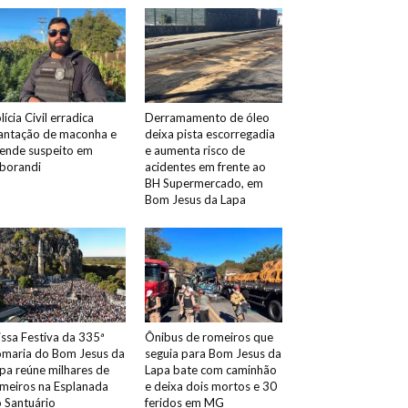
lícia Civil erradica
Derramamento de óleo
antação de maconha e
deixa pista escorregadia
ende suspeito em
e aumenta risco de
borandi
acidentes em frente ao
BH Supermercado, em
Bom Jesus da Lapa
ssa Festiva da 335ª
Ônibus de romeiros que
maria do Bom Jesus da
seguia para Bom Jesus da
pa reúne milhares de
Lapa bate com caminhão
meiros na Esplanada
e deixa dois mortos e 30
 Santuário
feridos em MG