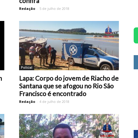
confira
Redação
-
5 de julho de 2018
Polícial
m
Lapa: Corpo do jovem de Riacho de
Santana que se afogou no Rio São
Francisco é encontrado
Redação
-
4 de julho de 2018