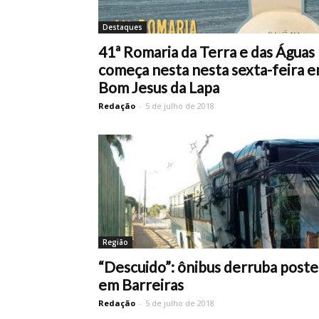
Destaques
41ª Romaria da Terra e das Águas
começa nesta nesta sexta-feira 
Bom Jesus da Lapa
Redação
-
5 de julho de 2018
Região
“Descuido”: ônibus derruba poste
em Barreiras
Redação
-
5 de julho de 2018