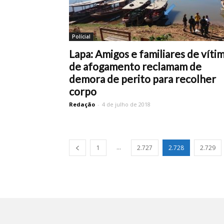
Polícial
Lapa: Amigos e familiares de víti
de afogamento reclamam de
demora de perito para recolher
corpo
Redação
-
4 de julho de 2018
...
1
2.727
2.728
2.729