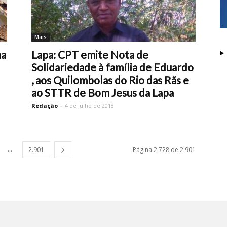
Mais
ma
Lapa: CPT emite Nota de
Solidariedade à família de Eduardo
, aos Quilombolas do Rio das Rãs e
ao STTR de Bom Jesus da Lapa
Redação
-
4 de julho de 2018
...
2.901
Página 2.728 de 2.901