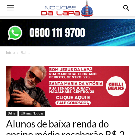
Notícias
da
Início
Bahia
Lapa
Bahia
Últimas Notícias
Alunos de baixa renda do
ensino médio receberão R$ 2