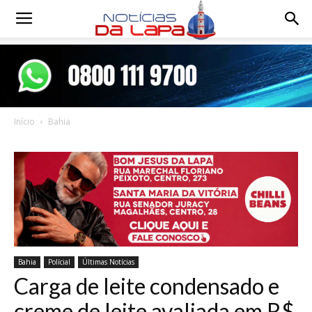
Notícias
da
Início
Bahia
Lapa
Bahia
Polícial
Últimas Notícias
Carga de leite condensado e
creme de leite avaliada em R$