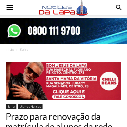
Notícias
da
Início
Bahia
Lapa
Bahia
Últimas Notícias
Prazo para renovação da
matrícula de alunos da rede