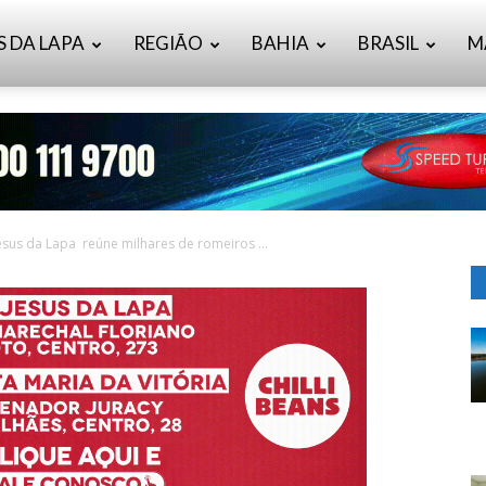
S DA LAPA
REGIÃO
BAHIA
BRASIL
M
esus da Lapa reúne milhares de romeiros ...