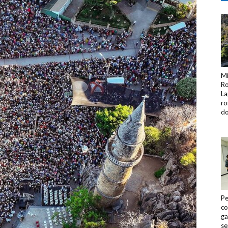
Mi
Ro
La
ro
do
Pe
co
ga
se