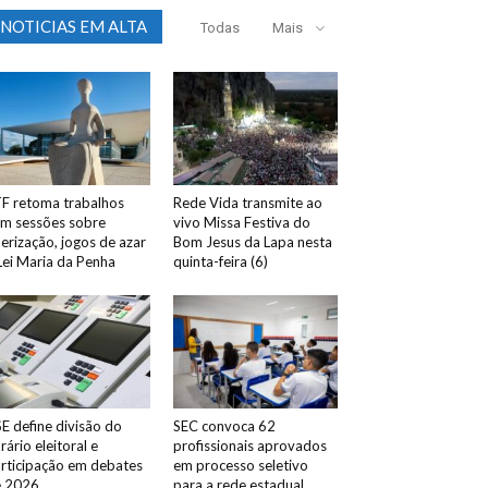
NOTICIAS EM ALTA
Todas
Mais
F retoma trabalhos
Rede Vida transmite ao
m sessões sobre
vivo Missa Festiva do
erização, jogos de azar
Bom Jesus da Lapa nesta
Lei Maria da Penha
quinta-feira (6)
E define divisão do
SEC convoca 62
rário eleitoral e
profissionais aprovados
rticipação em debates
em processo seletivo
e 2026
para a rede estadual