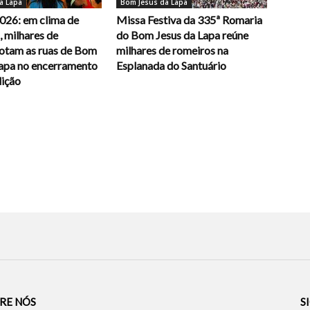
a Lapa
Bom Jesus da Lapa
026: em clima de
Missa Festiva da 335ª Romaria
 milhares de
do Bom Jesus da Lapa reúne
lotam as ruas de Bom
milhares de romeiros na
Lapa no encerramento
Esplanada do Santuário
dição
RE NÓS
S