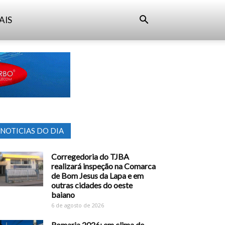
AIS
NOTICIAS DO DIA
Corregedoria do TJBA
realizará inspeção na Comarca
de Bom Jesus da Lapa e em
outras cidades do oeste
baiano
6 de agosto de 2026
Romaria 2026: em clima de