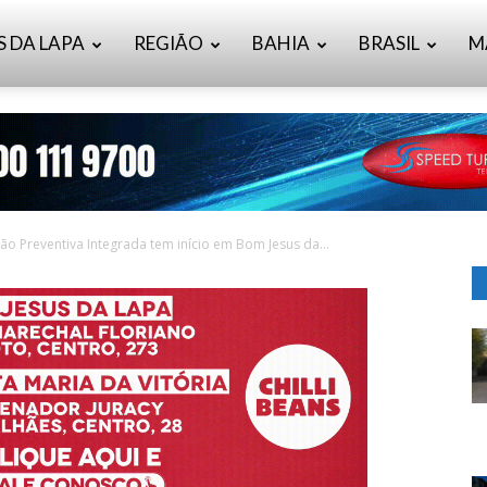
S DA LAPA
REGIÃO
BAHIA
BRASIL
M
ção Preventiva Integrada tem início em Bom Jesus da...