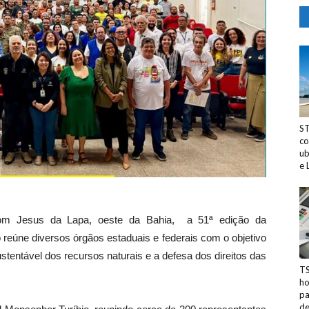
ST
co
ub
e 
 Bom Jesus da Lapa, oeste da Bahia, a 51ª edição da
o reúne diversos órgãos estaduais e federais com o objetivo
tentável dos recursos naturais e a defesa dos direitos das
TS
ho
pa
d