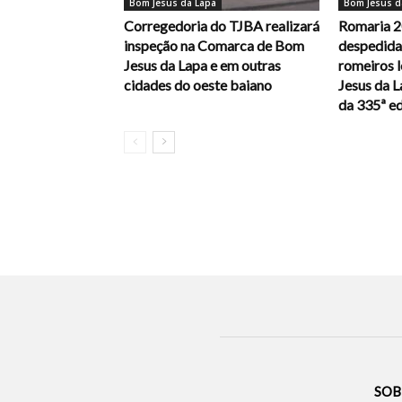
Bom Jesus da Lapa
Bom Jesus d
Corregedoria do TJBA realizará
Romaria 2
inspeção na Comarca de Bom
despedida,
Jesus da Lapa e em outras
romeiros 
cidades do oeste baiano
Jesus da 
da 335ª e
SOB