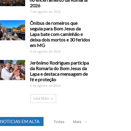
2026
7 de agosto de 2026
Ônibus de romeiros que
seguia para Bom Jesus da
Lapa bate com caminhão e
deixa dois mortos e 30 feridos
em MG
6 de agosto de 2026
Jerônimo Rodrigues participa
da Romaria do Bom Jesus da
Lapa e destaca mensagem de
fé e proteção
6 de agosto de 2026
Leia Mais
NOTICIAS EM ALTA
Todas
Mais