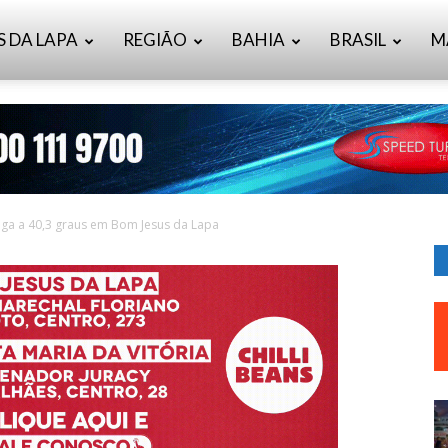
S DA LAPA
REGIÃO
BAHIA
BRASIL
M
ega a 40,3 graus em Bom Jesus da Lapa