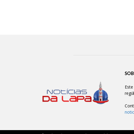
SOB
Este
regi
Cont
noti