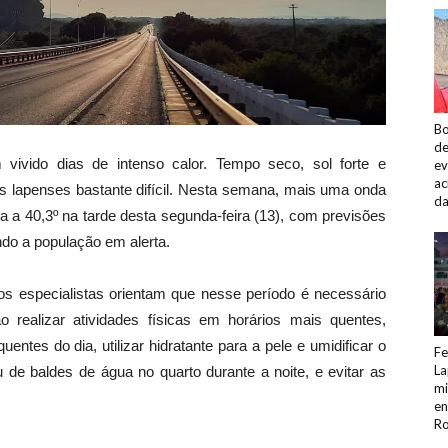
Bo
de
ido dias de intenso calor. Tempo seco, sol forte e
ev
ac
os lapenses bastante difícil. Nesta semana, mais uma onda
da
a a 40,3º na tarde desta segunda-feira (13), com previsões
ndo a população em alerta.
os especialistas orientam que nesse período é necessário
 realizar atividades físicas em horários mais quentes,
ntes do dia, utilizar hidratante para a pele e umidificar o
Fe
La
u de baldes de água no quarto durante a noite, e evitar as
mi
en
Ro