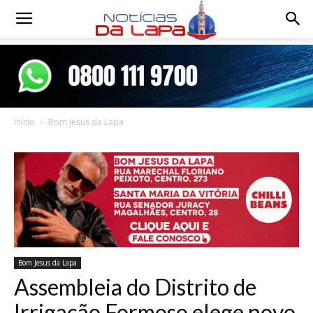
Notícias
da
Início
Bom Jesus da Lapa
Lapa
Bom Jesus da Lapa
Assembleia do Distrito de
Irrigação Formoso elege novo