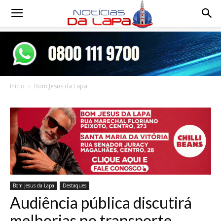
Notícias
da
Início
Bom Jesus da Lapa
Lapa
Bom Jesus da Lapa
Destaques
Audiência pública discutirá
melhorias no transporte