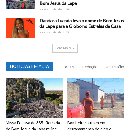
Bom Jesus da Lapa
7 de agosto de 2026
Dandara Luanda leva o nome de Bom Jesus
da Lapa para a Globo no Estrelas da Casa
7 de agosto de 2026
Leia Mais
NOTICIAS EM ALTA
Todas
Redação
José Hélio
Missa Festiva da 335ª Romaria
Bombeiros atuam em
do Bom Jesus da Lapa reúne
derramamento de óleo e