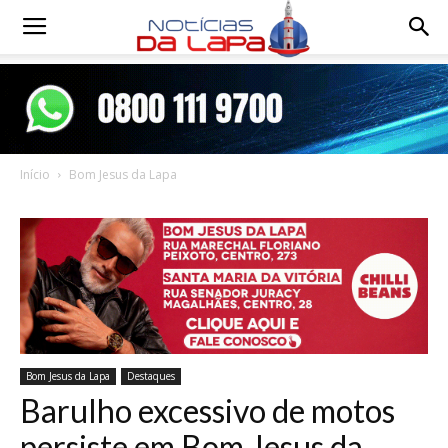
Notícias
da
Início
Bom Jesus da Lapa
Lapa
Bom Jesus da Lapa
Destaques
Barulho excessivo de motos
persiste em Bom Jesus da