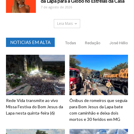
da Lapa para a Globo no Estrelas da Casa
7 de agosto de 2026
Leia Mais
NOTICIAS EM ALTA
Todas
Redação
José Hélio
Rede Vida transmite ao vivo
Ônibus de romeiros que seguia
Missa Festiva do Bom Jesus da
para Bom Jesus da Lapa bate
Lapa nesta quinta-feira (6)
com caminhão e deixa dois
mortos e 30 feridos em MG