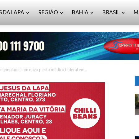
S DA LAPA
REGIÃO
BAHIA
BRASIL
M
ontemplada com novo perito médico federal em...