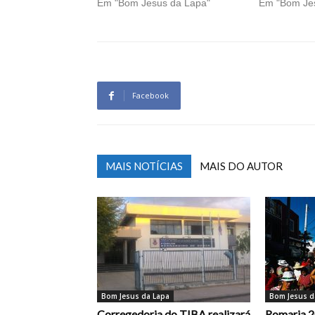
Em "Bom Jesus da Lapa"
Em "Bom Je
Facebook
MAIS NOTÍCIAS
MAIS DO AUTOR
Bom Jesus da Lapa
Bom Jesus d
Corregedoria do TJBA realizará
Romaria 2