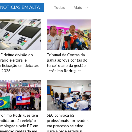
NOTICIAS EM ALTA
Todas
Mais
E define divisão do
Tribunal de Contas da
rário eleitoral e
Bahia aprova contas do
rticipação em debates
terceiro ano da gestão
e 2026
Jerônimo Rodrigues
rônimo Rodrigues tem
SEC convoca 62
ndidatura à reeleição
profissionais aprovados
mologada pelo PT em
em processo seletivo
nvenção realizada em
para a rede estadual