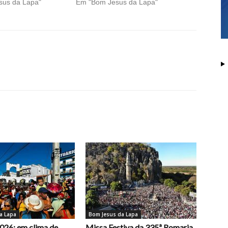
sus da Lapa"
Em "Bom Jesus da Lapa"
a Lapa
Bom Jesus da Lapa
026: em clima de
Missa Festiva da 335ª Romaria