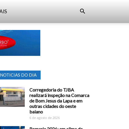
AIS
NOTICIAS DO DIA
Corregedoria do TJBA
realizará inspeção na Comarca
de Bom Jesus da Lapa e em
outras cidades do oeste
baiano
6 de agosto de 2026
Romaria 2026: em clima de