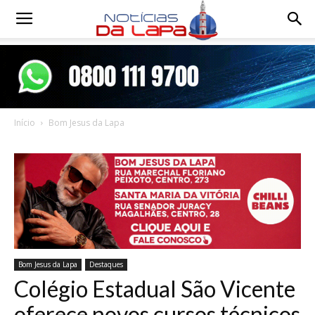
Notícias
da
Início
Bom Jesus da Lapa
Lapa
Bom Jesus da Lapa
Destaques
Colégio Estadual São Vicente
oferece novos cursos técnicos