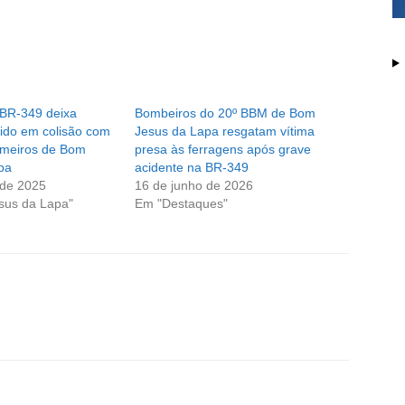
 BR-349 deixa
Bombeiros do 20º BBM de Bom
rido em colisão com
Jesus da Lapa resgatam vítima
omeiros de Bom
presa às ferragens após grave
pa
acidente na BR-349
 de 2025
16 de junho de 2026
sus da Lapa"
Em "Destaques"