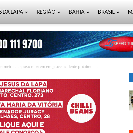
S DA LAPA
REGIÃO
BAHIA
BRASIL
M
fermeira e esposo morrem em grave acidente próximo a...