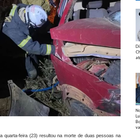
Di
Ch
at
No
Lu
Bo
v
ma quarta-feira (23) resultou na morte de duas pessoas na