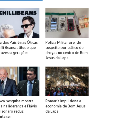
a dos Pais é nas Óticas
Polícia Militar prende
illi Beans: atitude que
suspeito por tráfico de
ravessa gerações
drogas no centro de Bom
Jesus da Lapa
va pesquisa mostra
Romaria impulsiona a
la na liderança e Flávio
economia de Bom Jesus
lsonaro reduz
da Lapa
antagem