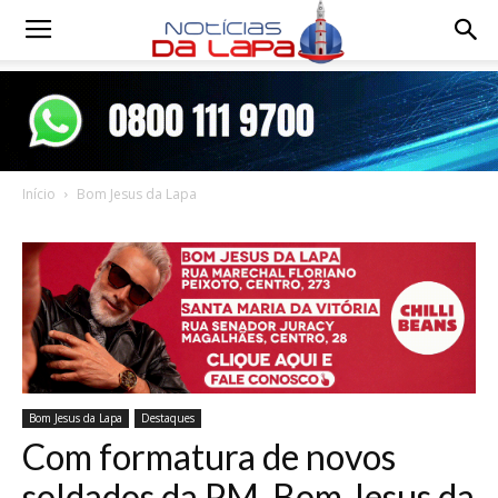
Notícias
da
Início
Bom Jesus da Lapa
Lapa
Bom Jesus da Lapa
Destaques
Com formatura de novos
soldados da PM, Bom Jesus da