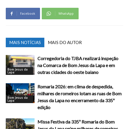
Facebook
WhatsApp
MAIS NOTÍCIAS
MAIS DO AUTOR
Corregedoria do TJBA realizará inspeção
na Comarca de Bom Jesus da Lapa e em
Bom Jesus da
outras cidades do oeste baiano
Lapa
Romaria 2026: em clima de despedida,
milhares de romeiros lotam as ruas de Bom
Bom Jesus da
Jesus da Lapa no encerramento da 335ª
Lapa
edição
Missa Festiva da 335ª Romaria do Bom
Jesus da Lapa reúne milhares de romeiros