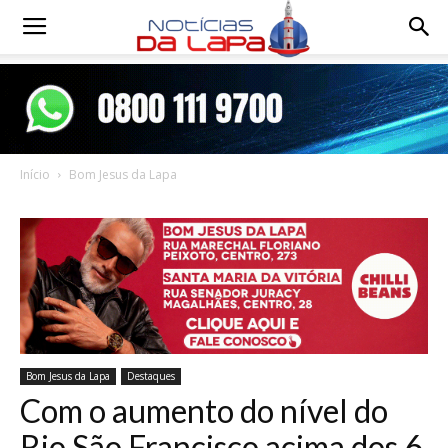
Notícias
da
Início
Bom Jesus da Lapa
Lapa
Bom Jesus da Lapa
Destaques
Com o aumento do nível do
Rio São Francisco acima dos 6