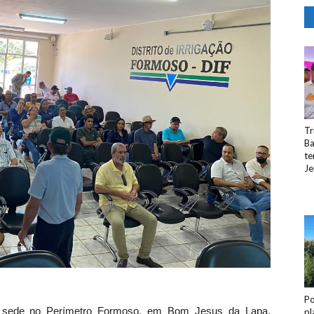
Tr
Ba
te
Je
Po
om sede no Perímetro Formoso, em Bom Jesus da Lapa,
pl