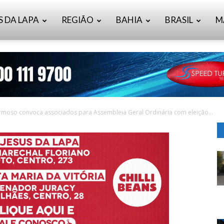
S DA LAPA
REGIÃO
BAHIA
BRASIL
M
Formoso convoca associados para Assembleia Geral Ordinária com eleição...