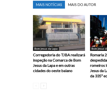
MAIS NOTÍCIAS
MAIS DO AUTOR
Bom Jesus da Lapa
Bom Jesus d
Corregedoria do TJBA realizará
Romaria 2
inspeção na Comarca de Bom
despedida,
Jesus da Lapa e em outras
romeiros 
cidades do oeste baiano
Jesus da 
da 335ª e