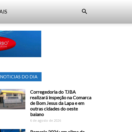
AIS
NOTICIAS DO DIA
Corregedoria do TJBA
realizará inspeção na Comarca
de Bom Jesus da Lapa e em
outras cidades do oeste
baiano
6 de agosto de 2026
Romaria 2026: em clima de