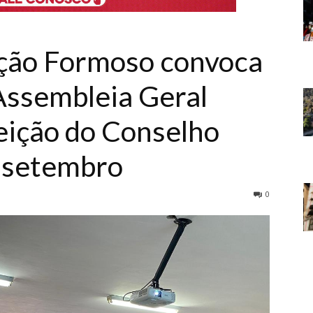
gação Formoso convoca
Assembleia Geral
eição do Conselho
e setembro
0