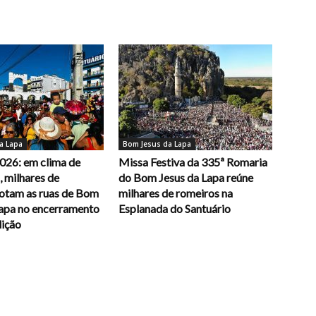
a Lapa
Bom Jesus da Lapa
026: em clima de
Missa Festiva da 335ª Romaria
 milhares de
do Bom Jesus da Lapa reúne
lotam as ruas de Bom
milhares de romeiros na
Lapa no encerramento
Esplanada do Santuário
dição