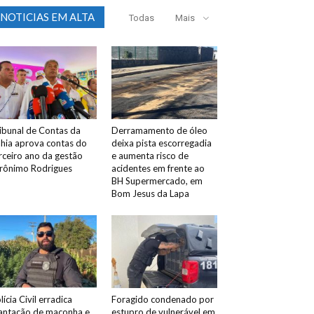
NOTICIAS EM ALTA
Todas
Mais
ibunal de Contas da
Derramamento de óleo
hia aprova contas do
deixa pista escorregadia
rceiro ano da gestão
e aumenta risco de
rônimo Rodrigues
acidentes em frente ao
BH Supermercado, em
Bom Jesus da Lapa
lícia Civil erradica
Foragido condenado por
antação de maconha e
estupro de vulnerável em