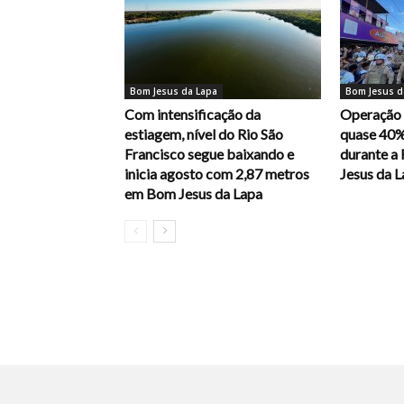
Bom Jesus da Lapa
Bom Jesus d
Com intensificação da
Operação 
estiagem, nível do Rio São
quase 40%
Francisco segue baixando e
durante a
inicia agosto com 2,87 metros
Jesus da 
em Bom Jesus da Lapa