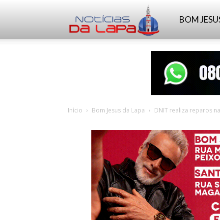
Notícias
BOM JESU
da
Lapa
Início
Bom Jesus da Lapa
DNIT realiza reparos n