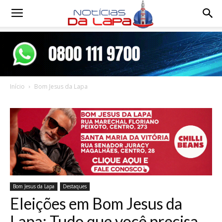
Notícias
da
Início
Bom Jesus da Lapa
Lapa
Bom Jesus da Lapa
Destaques
Eleições em Bom Jesus da
Lapa: Tudo que você precisa