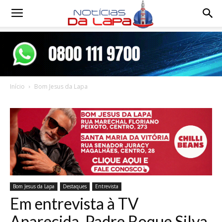
Notícias
da
Início
Bom Jesus da Lapa
Lapa
Bom Jesus da Lapa
Destaques
Entrevista
Em entrevista à TV
Aparecida, Padre Roque Silva