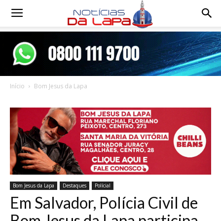
Notícias
da
Início
Bom Jesus da Lapa
Lapa
Bom Jesus da Lapa
Destaques
Polícial
Em Salvador, Polícia Civil de
Bom Jesus da Lapa participa