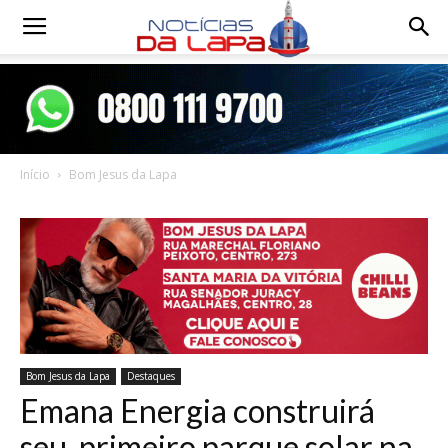
Notícias
da
Início
Bom Jesus da Lapa
Lapa
Bom Jesus da Lapa
Destaques
Emana Energia construirá
seu primeiro parque solar na