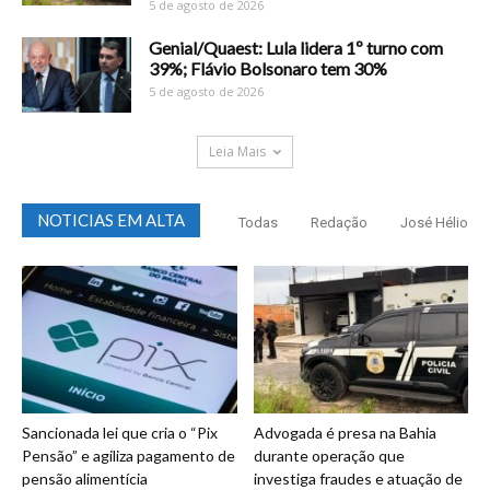
5 de agosto de 2026
Genial/Quaest: Lula lidera 1º turno com
39%; Flávio Bolsonaro tem 30%
5 de agosto de 2026
Leia Mais
NOTICIAS EM ALTA
Todas
Redação
José Hélio
Sancionada lei que cria o “Pix
Advogada é presa na Bahia
Pensão” e agiliza pagamento de
durante operação que
pensão alimentícia
investiga fraudes e atuação de