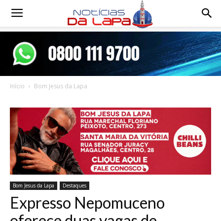
Notícias
da
Início
Bom Jesus da Lapa
Lapa
Bom Jesus da Lapa
Destaques
Expresso Nepomuceno
oferece duas vagas de