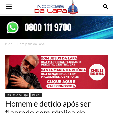
Notícias
da
Início
Bom Jesus da Lapa
Lapa
Bom Jesus da Lapa
Polícial
Homem é detido após ser
flagrado com réplica de