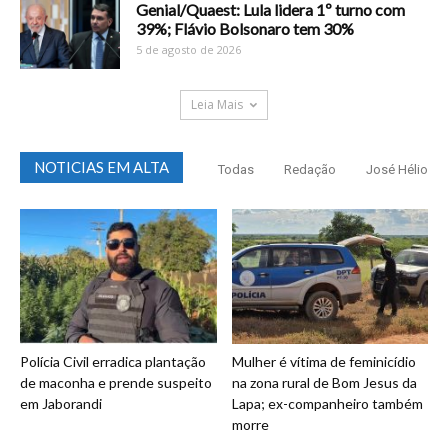
Genial/Quaest: Lula lidera 1º turno com
39%; Flávio Bolsonaro tem 30%
5 de agosto de 2026
Leia Mais
NOTICIAS EM ALTA
Todas
Redação
José Hélio
Polícia Civil erradica plantação
Mulher é vítima de feminicídio
de maconha e prende suspeito
na zona rural de Bom Jesus da
em Jaborandi
Lapa; ex-companheiro também
morre