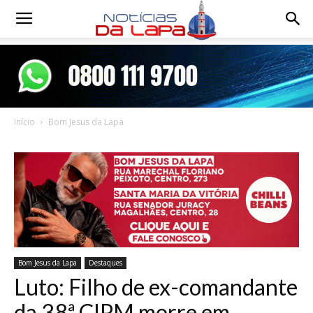
Notícias
da
Início
Bom Jesus da Lapa
Lapa
Bom Jesus da Lapa
Destaques
Luto: Filho de ex-comandante
da 38ª CIPM morre em