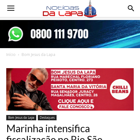
Notícias
da
Início
Bom Jesus da Lapa
Lapa
Bom Jesus da Lapa
Destaques
Marinha intensifica
fiscalização no Rio São