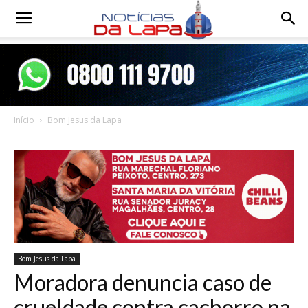
Notícias
da
Início
Bom Jesus da Lapa
Lapa
Bom Jesus da Lapa
Moradora denuncia caso de
crueldade contra cachorro na