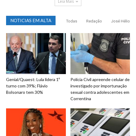
Leia Mais
NOTICIAS EM ALTA
Todas
Redação
José Hélio
Genial/Quaest: Lula lidera 1º
Polícia Civil apreende celular de
turno com 39%; Flávio
investigado por importunação
Bolsonaro tem 30%
sexual contra adolescentes em
Correntina