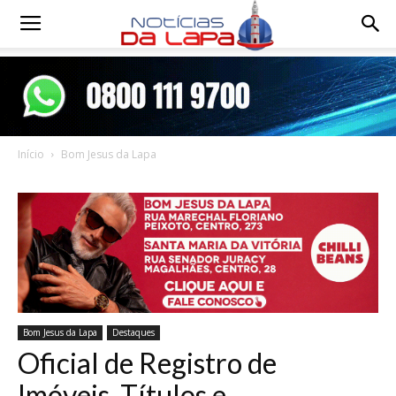
Notícias
da
Início
Bom Jesus da Lapa
Lapa
Bom Jesus da Lapa
Destaques
Oficial de Registro de
Imóveis, Títulos e