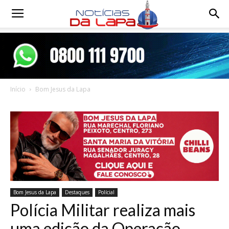
Notícias
da
Início
Bom Jesus da Lapa
Lapa
Bom Jesus da Lapa
Destaques
Polícial
Polícia Militar realiza mais
uma edição da Operação