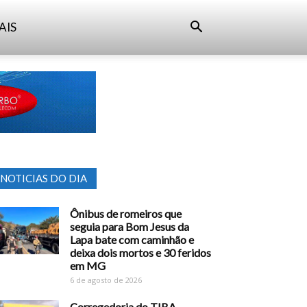
AIS
NOTICIAS DO DIA
Ônibus de romeiros que
seguia para Bom Jesus da
Lapa bate com caminhão e
deixa dois mortos e 30 feridos
em MG
6 de agosto de 2026
Corregedoria do TJBA