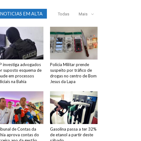
NOTICIAS EM ALTA
Todas
Mais
 investiga advogados
Polícia Militar prende
r suposto esquema de
suspeito por tráfico de
aude em processos
drogas no centro de Bom
diciais na Bahia
Jesus da Lapa
ibunal de Contas da
Gasolina passa a ter 32%
hia aprova contas do
de etanol a partir deste
rceiro ano da gestão
sábado