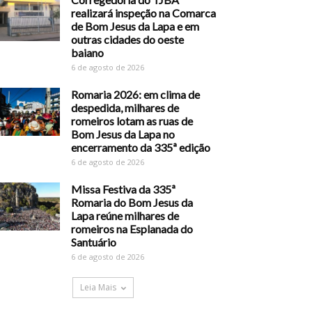
realizará inspeção na Comarca
de Bom Jesus da Lapa e em
outras cidades do oeste
baiano
6 de agosto de 2026
Romaria 2026: em clima de
despedida, milhares de
romeiros lotam as ruas de
Bom Jesus da Lapa no
encerramento da 335ª edição
6 de agosto de 2026
Missa Festiva da 335ª
Romaria do Bom Jesus da
Lapa reúne milhares de
romeiros na Esplanada do
Santuário
6 de agosto de 2026
Leia Mais