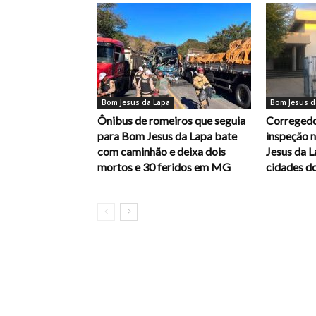
Bom Jesus da Lapa
Bom Jesus d
Ônibus de romeiros que seguia
Corregedo
para Bom Jesus da Lapa bate
inspeção 
com caminhão e deixa dois
Jesus da L
mortos e 30 feridos em MG
cidades d