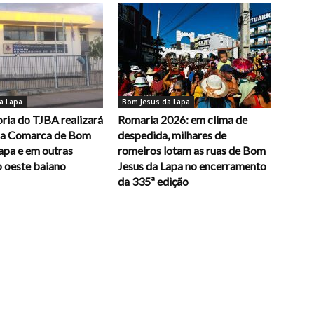
a Lapa
Bom Jesus da Lapa
ria do TJBA realizará
Romaria 2026: em clima de
na Comarca de Bom
despedida, milhares de
apa e em outras
romeiros lotam as ruas de Bom
o oeste baiano
Jesus da Lapa no encerramento
da 335ª edição