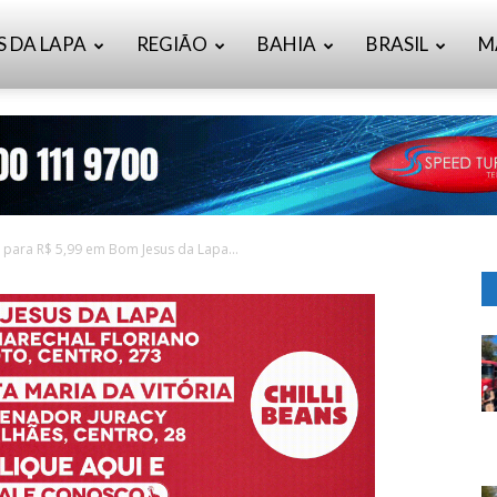
S DA LAPA
REGIÃO
BAHIA
BRASIL
M
 para R$ 5,99 em Bom Jesus da Lapa...