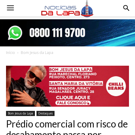
Notícias
da
Início
Bom Jesus da Lapa
Lapa
Bom Jesus da Lapa
Destaques
Prédio comercial com risco de
desabamento passa por