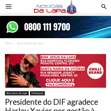
Notícias
da
Início
Bom Jesus da Lapa
Lapa
Bom Jesus da Lapa
Destaques
Presidente do DIF agradece
Harley Xavier por gestão à