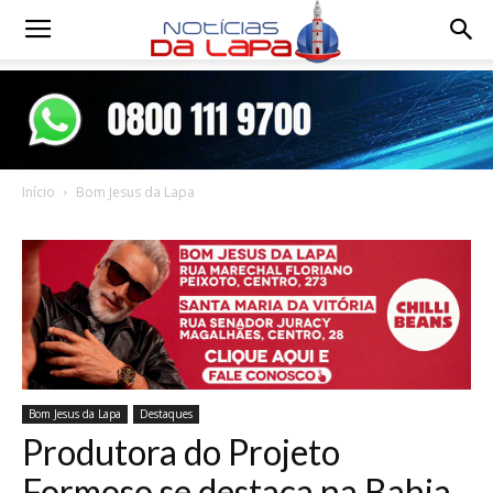
Notícias
da
Início
Bom Jesus da Lapa
Lapa
Bom Jesus da Lapa
Destaques
Produtora do Projeto
Formoso se destaca na Bahia