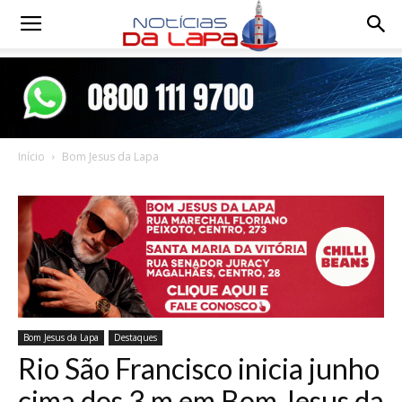
Notícias
da
Início
Bom Jesus da Lapa
Lapa
Bom Jesus da Lapa
Destaques
Rio São Francisco inicia junho
cima dos 3 m em Bom Jesus da