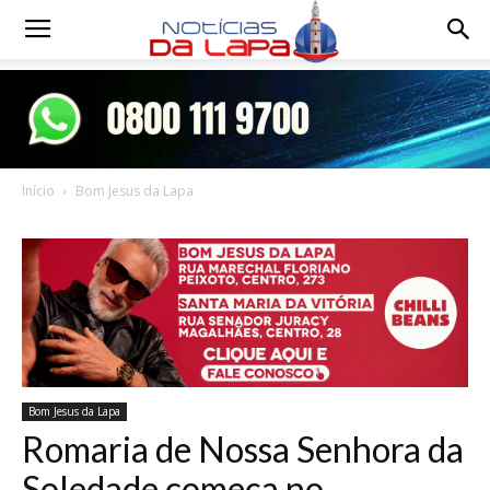
Notícias
da
Início
Bom Jesus da Lapa
Lapa
Bom Jesus da Lapa
Romaria de Nossa Senhora da
Soledade começa no