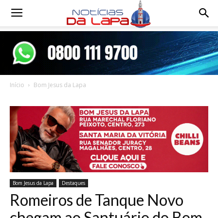
Notícias
da
Início
Bom Jesus da Lapa
Lapa
Bom Jesus da Lapa
Destaques
Romeiros de Tanque Novo
chegam ao Santuário do Bom