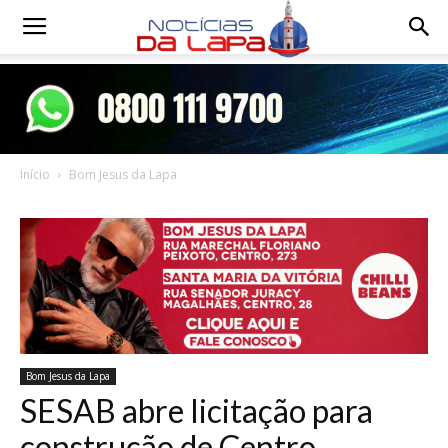
Notícias
da
Início
Bom Jesus da Lapa
Lapa
Bom Jesus da Lapa
SESAB abre licitação para
construção de Centro