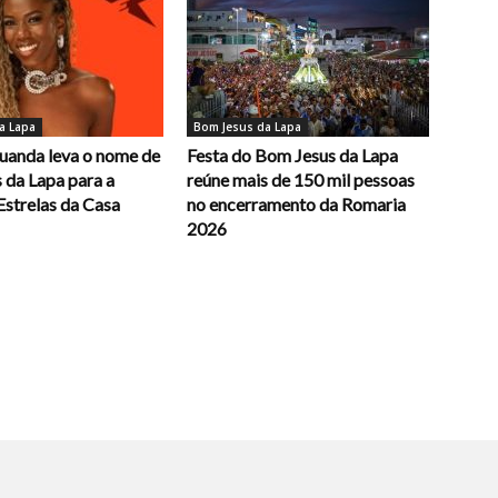
a Lapa
Bom Jesus da Lapa
uanda leva o nome de
Festa do Bom Jesus da Lapa
 da Lapa para a
reúne mais de 150 mil pessoas
Estrelas da Casa
no encerramento da Romaria
2026