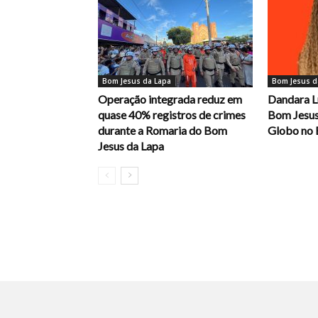
Bom Jesus da Lapa
Bom Jesus d
Operação integrada reduz em
Dandara L
quase 40% registros de crimes
Bom Jesus
durante a Romaria do Bom
Globo no 
Jesus da Lapa