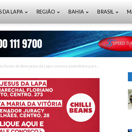
S DA LAPA
REGIÃO
BAHIA
BRASIL
M
es Rurais de Bom Jesus da Lapa convoca assembleia para...