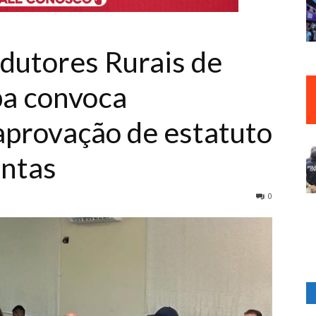
odutores Rurais de
pa convoca
aprovação de estatuto
ontas
0