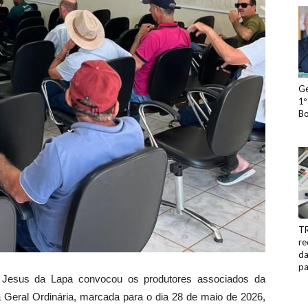
Ge
1º
Bo
TR
re
da
pa
 Jesus da Lapa
convocou os produtores associados da
 Geral Ordinária, marcada para o dia 28 de maio de 2026,