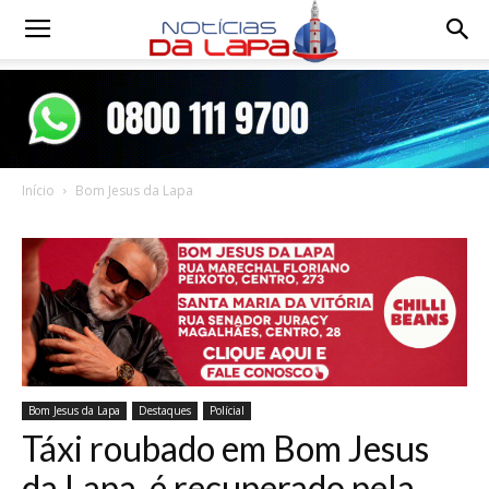
Notícias
da
Início
Bom Jesus da Lapa
Lapa
Bom Jesus da Lapa
Destaques
Polícial
Táxi roubado em Bom Jesus
da Lapa é recuperado pela