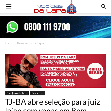
Notícias
da
Início
Bom Jesus da Lapa
Lapa
Bom Jesus da Lapa
Destaques
TJ-BA abre seleção para juiz
leigo com vagas em Bom