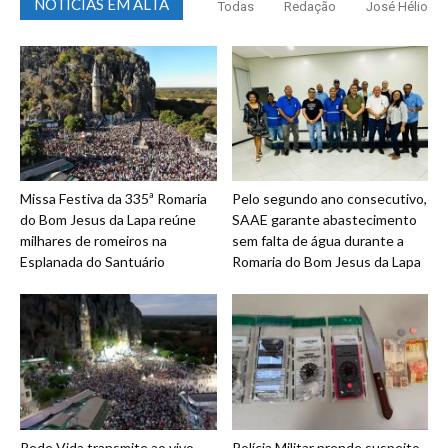
NOTICIAS EM ALTA
Todas
Redação
José Hélio
Missa Festiva da 335ª Romaria
Pelo segundo ano consecutivo,
do Bom Jesus da Lapa reúne
SAAE garante abastecimento
milhares de romeiros na
sem falta de água durante a
Esplanada do Santuário
Romaria do Bom Jesus da Lapa
Rede Vida transmite ao vivo
Polícia Militar prende suspeito