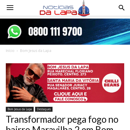
Notícias
da
Início
Bom Jesus da Lapa
Lapa
Bom Jesus da Lapa
Destaques
Transformador pega fogo no
bairro Maravilha 2 em Bom