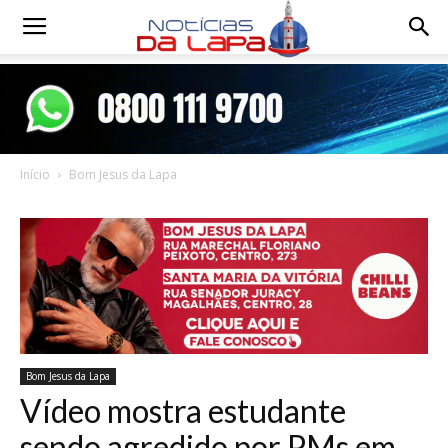
Notícias
da
Início
Bom Jesus da Lapa
Lapa
Bom Jesus da Lapa
Vídeo mostra estudante
sendo agredido por PMs em