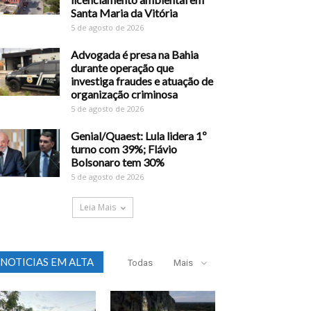
Santa Maria da Vitória
5 de agosto de 2026
Advogada é presa na Bahia
durante operação que
investiga fraudes e atuação de
organização criminosa
5 de agosto de 2026
Genial/Quaest: Lula lidera 1º
turno com 39%; Flávio
Bolsonaro tem 30%
5 de agosto de 2026
Leia Mais
NOTICIAS EM ALTA
Todas
Mais