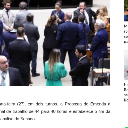
Mo
ro
se
pa
He
Bo
se
Bo
ta-feira (27), em dois turnos, a Proposta de Emenda à
al de trabalho de 44 para 40 horas e estabelece o fim da
 análise do Senado.