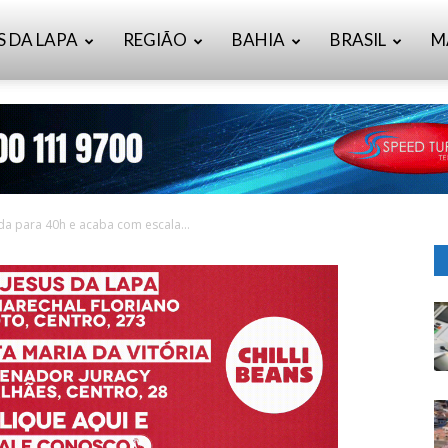
S DA LAPA
REGIÃO
BAHIA
BRASIL
M
a para 40h e acaba com escala...