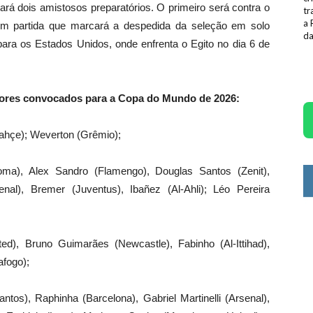
tará dois amistosos preparatórios. O primeiro será contra o
tr
a 
m partida que marcará a despedida da seleção em solo
da
para os Estados Unidos, onde enfrenta o Egito no dia 6 de
gadores convocados para a Copa do Mundo de 2026:
bahçe); Weverton (Grêmio);
ma), Alex Sandro (Flamengo), Douglas Santos (Zenit),
al), Bremer (Juventus), Ibañez (Al-Ahli); Léo Pereira
d), Bruno Guimarães (Newcastle), Fabinho (Al-Ittihad),
afogo);
ntos), Raphinha (Barcelona), Gabriel Martinelli (Arsenal),