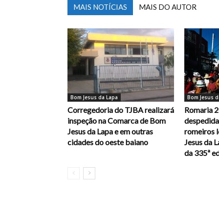
MAIS NOTÍCIAS
MAIS DO AUTOR
Bom Jesus da Lapa
Bom Jesus d
Corregedoria do TJBA realizará
Romaria 2
inspeção na Comarca de Bom
despedida,
Jesus da Lapa e em outras
romeiros 
cidades do oeste baiano
Jesus da 
da 335ª e