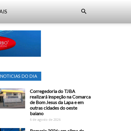
AIS
NOTICIAS DO DIA
Corregedoria do TJBA
realizará inspeção na Comarca
de Bom Jesus da Lapa e em
outras cidades do oeste
baiano
6 de agosto de 2026
Romaria 2026: em clima de