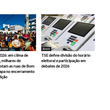
a Lapa
Brasil
026: em clima de
TSE define divisão do horário
 milhares de
eleitoral e participação em
lotam as ruas de Bom
debates de 2026
Lapa no encerramento
dição