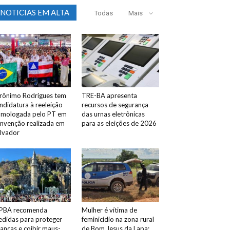
NOTICIAS EM ALTA
Todas
Mais
rônimo Rodrigues tem
TRE-BA apresenta
ndidatura à reeleição
recursos de segurança
mologada pelo PT em
das urnas eletrônicas
nvenção realizada em
para as eleições de 2026
lvador
PBA recomenda
Mulher é vítima de
didas para proteger
feminicídio na zona rural
ianças e coibir maus-
de Bom Jesus da Lapa;