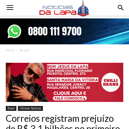
Notícias
da
Início
Brasil
Lapa
Brasil
Últimas Notícias
Correios registram prejuízo
de R$ 3,1 bilhões no primeiro