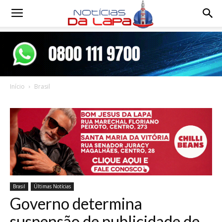
Notícias
da
Início
Brasil
Lapa
Brasil
Últimas Notícias
Governo determina
suspensão de publicidade de