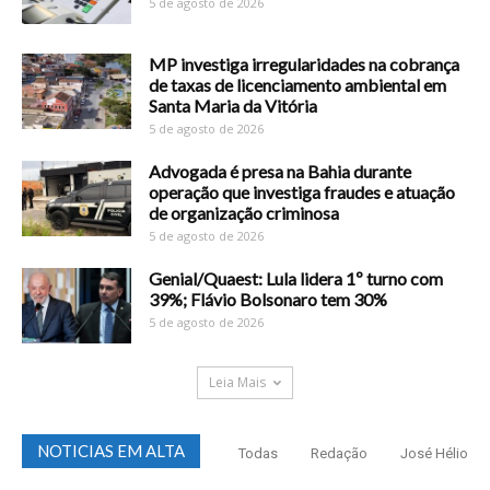
5 de agosto de 2026
MP investiga irregularidades na cobrança
de taxas de licenciamento ambiental em
Santa Maria da Vitória
5 de agosto de 2026
Advogada é presa na Bahia durante
operação que investiga fraudes e atuação
de organização criminosa
5 de agosto de 2026
Genial/Quaest: Lula lidera 1º turno com
39%; Flávio Bolsonaro tem 30%
5 de agosto de 2026
Leia Mais
NOTICIAS EM ALTA
Todas
Redação
José Hélio