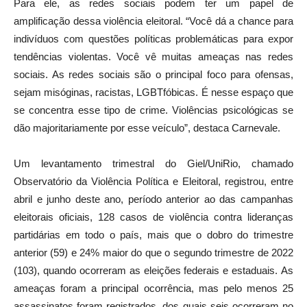
Para ele, as redes sociais podem ter um papel de
amplificação dessa violência eleitoral. “Você dá a chance para
indivíduos com questões políticas problemáticas para expor
tendências violentas. Você vê muitas ameaças nas redes
sociais. As redes sociais são o principal foco para ofensas,
sejam misóginas, racistas, LGBTfóbicas. É nesse espaço que
se concentra esse tipo de crime. Violências psicológicas se
dão majoritariamente por esse veículo”, destaca Carnevale.
Um levantamento trimestral do Giel/UniRio, chamado
Observatório da Violência Política e Eleitoral, registrou, entre
abril e junho deste ano, período anterior ao das campanhas
eleitorais oficiais, 128 casos de violência contra lideranças
partidárias em todo o país, mais que o dobro do trimestre
anterior (59) e 24% maior do que o segundo trimestre de 2022
(103), quando ocorreram as eleições federais e estaduais. As
ameaças foram a principal ocorrência, mas pelo menos 25
assassinatos foram registrados, dos quais seis ocorreram no