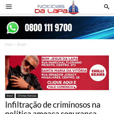
Notícias
da
Início
Brasil
Lapa
Brasil
Últimas Notícias
Infiltração de criminosos na
política ameaça segurança