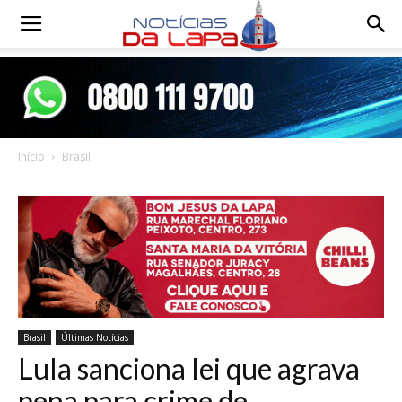
Notícias
da
Início
Brasil
Lapa
Brasil
Últimas Notícias
Lula sanciona lei que agrava
pena para crime de